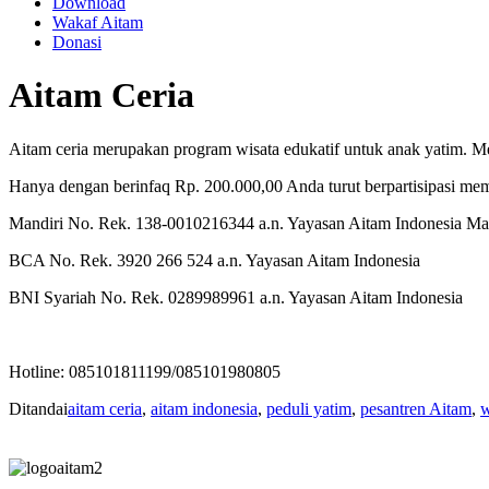
Download
Wakaf Aitam
Donasi
Aitam Ceria
Aitam ceria merupakan program wisata edukatif untuk anak yatim. Me
Hanya dengan berinfaq Rp. 200.000,00 Anda turut berpartisipasi membe
Mandiri No. Rek. 138-0010216344 a.n. Yayasan Aitam Indonesia Ma
BCA No. Rek. 3920 266 524 a.n. Yayasan Aitam Indonesia
BNI Syariah No. Rek. 0289989961 a.n. Yayasan Aitam Indonesia
Hotline: 085101811199/085101980805
Ditandai
aitam ceria
,
aitam indonesia
,
peduli yatim
,
pesantren Aitam
,
w