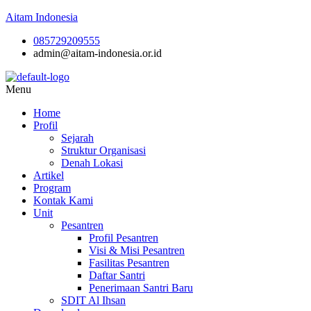
Aitam Indonesia
085729209555
admin@aitam-indonesia.or.id
Menu
Home
Profil
Sejarah
Struktur Organisasi
Denah Lokasi
Artikel
Program
Kontak Kami
Unit
Pesantren
Profil Pesantren
Visi & Misi Pesantren
Fasilitas Pesantren
Daftar Santri
Penerimaan Santri Baru
SDIT Al Ihsan