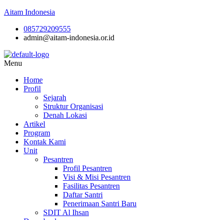
Aitam Indonesia
085729209555
admin@aitam-indonesia.or.id
Menu
Home
Profil
Sejarah
Struktur Organisasi
Denah Lokasi
Artikel
Program
Kontak Kami
Unit
Pesantren
Profil Pesantren
Visi & Misi Pesantren
Fasilitas Pesantren
Daftar Santri
Penerimaan Santri Baru
SDIT Al Ihsan