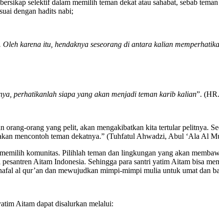
rsikap selektif dalam memilih teman dekat atau sahabat, sebab teman ki
suai dengan hadits nabi;
. Oleh karena itu, hendaknya seseorang di antara kalian memperhatik
ya, perhatikanlah siapa yang akan menjadi teman karib kalian
”. (HR
 orang-orang yang pelit, akan mengakibatkan kita tertular pelitnya. 
kan mencontoh teman dekatnya.” (Tuhfatul Ahwadzi, Abul ‘Ala Al Muba
 memilih komunitas. Pilihlah teman dan lingkungan yang akan membawa 
pesantren Aitam Indonesia. Sehingga para santri yatim Aitam bisa me
afal al qur’an dan mewujudkan mimpi-mimpi mulia untuk umat dan b
atim Aitam dapat disalurkan melalui: