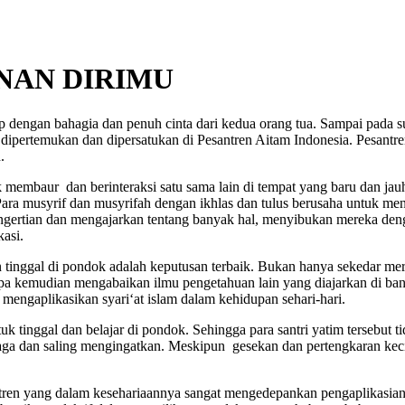
NAN DIRIMU
 dengan bahagia dan penuh cinta dari kedua orang tua. Sampai pada s
dipertemukan dan dipersatukan di Pesantren Aitam Indonesia. Pesantren
.
membaur dan berinteraksi satu sama lain di tempat yang baru dan jauh 
. Para musyrif dan musyrifah dengan ikhlas dan tulus berusaha untuk me
ngertian dan mengajarkan tentang banyak hal, menyibukan mereka deng
asi.
tinggal di pondok adalah keputusan terbaik. Bukan hanya sekedar meri
npa kemudian mengabaikan ilmu pengetahuan lain yang diajarkan di ba
engaplikasikan syari‘at islam dalam kehidupan sehari-hari.
 tinggal dan belajar di pondok. Sehingga para santri yatim tersebut tid
a dan saling mengingatkan. Meskipun gesekan dan pertengkaran kecil an
en yang dalam kesehariaannya sangat mengedepankan pengaplikasian