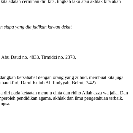
ta adalah cerminan diri kita, tingkah laku atau akhlak kita akan
an siapa yang dia jadikan kawan dekat
. Abu Daud no. 4833, Tirmidzi no. 2378,
Sedangkan bersahabat dengan orang yang zuhud, membuat kita juga
rakfuri, Darul Kutub Al ‘Ilmiyyah, Beirut, 7/42).
diri pada ketaatan menuju cinta dan ridho Allah azza wa jalla. Dan
mperoleh pendidikan agama, akhlak dan ilmu pengetahuan terbaik.
angsa.