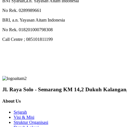
BNI Syariah,a.n. Yayasan Aitam Indonesia
No Rek. 0289989661
BRI, a.n. Yayasan Aitam Indonesia
No Rek. 018201000798308
Call Centre ; 085101811199
Jl. Raya Solo - Semarang KM 14,2 Dukuh Kalanga
About Us
Sejarah
Visi & Misi
Struktur Organisasi