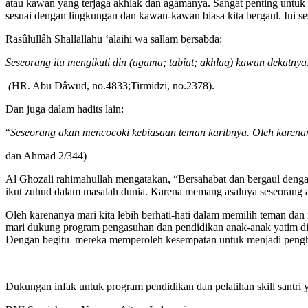
atau kawan yang terjaga akhlak dan agamanya. Sangat penting untuk be
sesuai dengan lingkungan dan kawan-kawan biasa kita bergaul. Ini se
Rasûlullâh Shallallahu ‘alaihi wa sallam bersabda:
Seseorang itu mengikuti din (agama; tabiat; akhlaq) kawan dekatnya
(
HR. Abu Dâwud, no.4833;Tirmidzi, no.2378).
Dan juga dalam hadits lain:
“
Seseorang akan mencocoki kebiasaan teman karibnya. Oleh karenan
dan Ahmad 2/344)
Al Ghozali rahimahullah mengatakan, “Bersahabat dan bergaul dengan
ikut zuhud dalam masalah dunia. Karena memang asalnya seseorang a
Oleh karenanya mari kita lebih berhati-hati dalam memilih teman dan
mari dukung program pengasuhan dan pendidikan anak-anak yatim di 
Dengan begitu mereka memperoleh kesempatan untuk menjadi pengh
Dukungan infak untuk program pendidikan dan pelatihan skill santri y