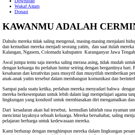
Download
Wakaf Aitam
Donasi
KAWANMU ADALAH CERMI
Dahulu mereka tidak saling mengenal, masing-masing menjalani hidup
dan kemudian mereka menjadi seorang yatim, dan saat itulah mereka 
Kalangan, Ngasem, Colomadu kabupaten Karanganyar Jawa Tengah
Awal jumpa tentu saja mereka saling merasa asing, tidak mudah untuk 
dengan keluarga itu perlahan luntur seiring dengan bergantinya hari
kesabaran dan kreativitas para musyrif dan musyrifah memberikan pe
anak-anak yatim tersebut dalam membangun komunikasi dan berinterk
Sampai pada suatu ketika, perlahan mereka menyadari bahwa dengan 
mereka berkesempatan untuk lebih dalam lagi mempelajari agama ta
lingkungan yang kondusif untuk membiasakan diri mengamalkan dan m
Dari kesadaran akan hal tersebut, kemudian lahirlah rasa nyaman untuk
mencintai layaknya sebuah keluarga. Mereka bersahabat, saling menjag
pelajaran berharga untuk kedewasaan mereka.
Kami berharap dengan menghimpun mereka dalam lingkungan pesantr