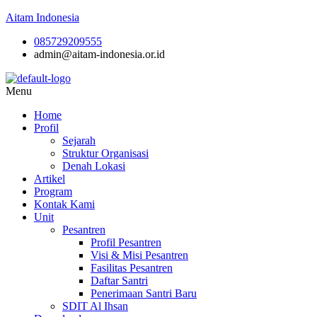
Aitam Indonesia
085729209555
admin@aitam-indonesia.or.id
Menu
Home
Profil
Sejarah
Struktur Organisasi
Denah Lokasi
Artikel
Program
Kontak Kami
Unit
Pesantren
Profil Pesantren
Visi & Misi Pesantren
Fasilitas Pesantren
Daftar Santri
Penerimaan Santri Baru
SDIT Al Ihsan