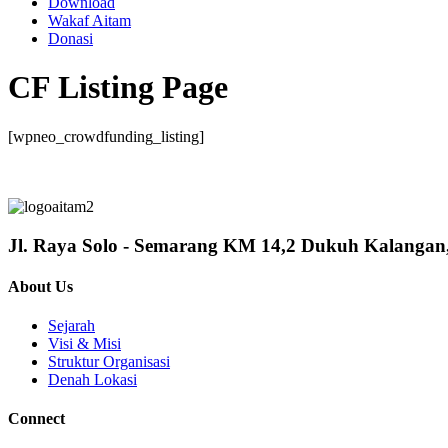
Download
Wakaf Aitam
Donasi
CF Listing Page
[wpneo_crowdfunding_listing]
Jl. Raya Solo - Semarang KM 14,2 Dukuh Kalanga
About Us
Sejarah
Visi & Misi
Struktur Organisasi
Denah Lokasi
Connect