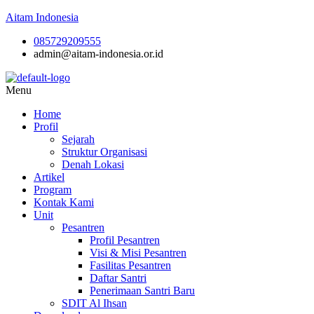
Aitam Indonesia
085729209555
admin@aitam-indonesia.or.id
Menu
Home
Profil
Sejarah
Struktur Organisasi
Denah Lokasi
Artikel
Program
Kontak Kami
Unit
Pesantren
Profil Pesantren
Visi & Misi Pesantren
Fasilitas Pesantren
Daftar Santri
Penerimaan Santri Baru
SDIT Al Ihsan