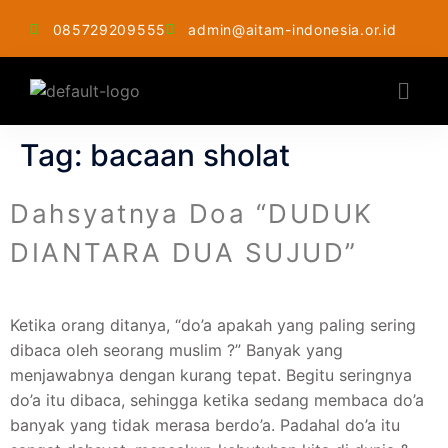
085729209555
admin@aitam-indonesia.or.id
Tag:
bacaan sholat
Dahsyatnya Doa “DUDUK
DIANTARA DUA SUJUD”
Ketika orang ditanya, “do’a apakah yang paling sering
dibaca oleh seorang muslim ?” Banyak yang
menjawabnya dengan kurang tepat. Begitu seringnya
do’a itu dibaca, sehingga ketika sedang membaca do’a
banyak yang tidak merasa berdo’a. Padahal do’a itu