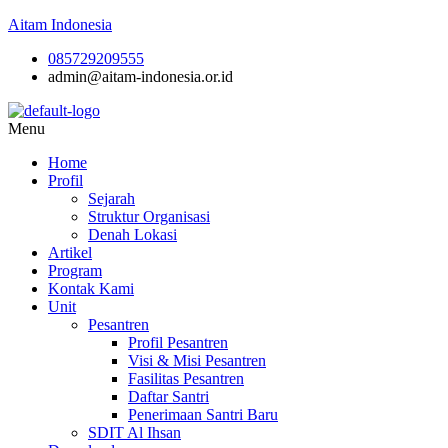
Aitam Indonesia
085729209555
admin@aitam-indonesia.or.id
Menu
Home
Profil
Sejarah
Struktur Organisasi
Denah Lokasi
Artikel
Program
Kontak Kami
Unit
Pesantren
Profil Pesantren
Visi & Misi Pesantren
Fasilitas Pesantren
Daftar Santri
Penerimaan Santri Baru
SDIT Al Ihsan