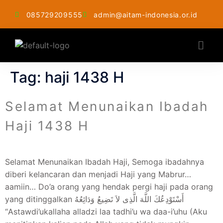
085729209555
admin@aitam-indonesia.or.id
Tag:
haji 1438 H
Selamat Menunaikan Ibadah
Haji 1438 H
Selamat Menunaikan Ibadah Haji, Semoga ibadahnya
diberi kelancaran dan menjadi Haji yang Mabrur…
aamiin… Do’a orang yang hendak pergi haji pada orang
yang ditinggalkan أَسْتَوْدِعُكَ اللَّهَ الَّذِى لاَ تَضِيعُ وَدَائِعُهُ
“Astawdi’ukallaha alladzi laa tadhi’u wa daa-i’uhu (Aku