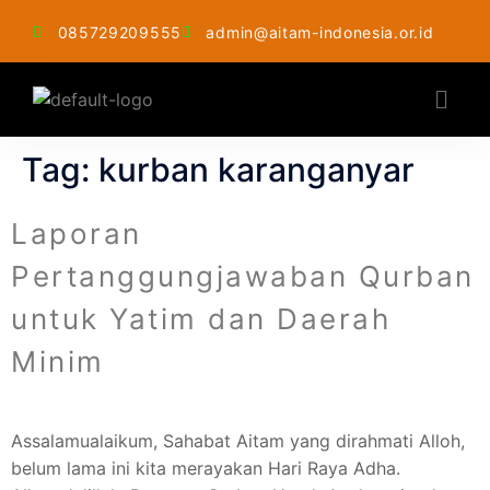
085729209555
admin@aitam-indonesia.or.id
Tag:
kurban karanganyar
Laporan
Pertanggungjawaban Qurban
untuk Yatim dan Daerah
Minim
Assalamualaikum, Sahabat Aitam yang dirahmati Alloh,
belum lama ini kita merayakan Hari Raya Adha.