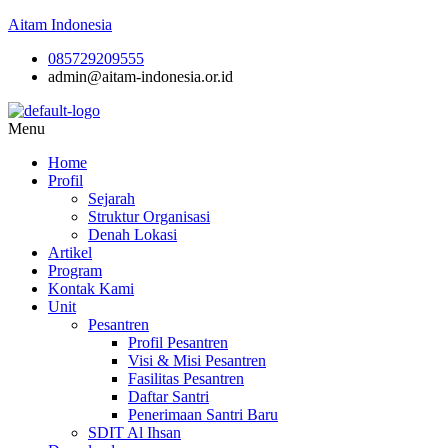
Aitam Indonesia
085729209555
admin@aitam-indonesia.or.id
Menu
Home
Profil
Sejarah
Struktur Organisasi
Denah Lokasi
Artikel
Program
Kontak Kami
Unit
Pesantren
Profil Pesantren
Visi & Misi Pesantren
Fasilitas Pesantren
Daftar Santri
Penerimaan Santri Baru
SDIT Al Ihsan