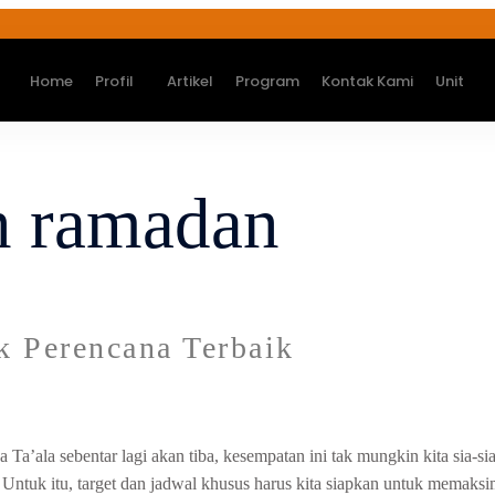
Home
Profil
Artikel
Program
Kontak Kami
Unit
n ramadan
k Perencana Terbaik
’ala sebentar lagi akan tiba, kesempatan ini tak mungkin kita sia-s
i. Untuk itu, target dan jadwal khusus harus kita siapkan untuk mema