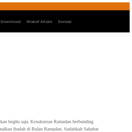
Download
Wakaf Aitam
Donasi
iakan begitu saja. Kesuksesan Ramadan berbanding
ksimalkan ibadah di Bulan Ramadan. Sudahkah Sahabat