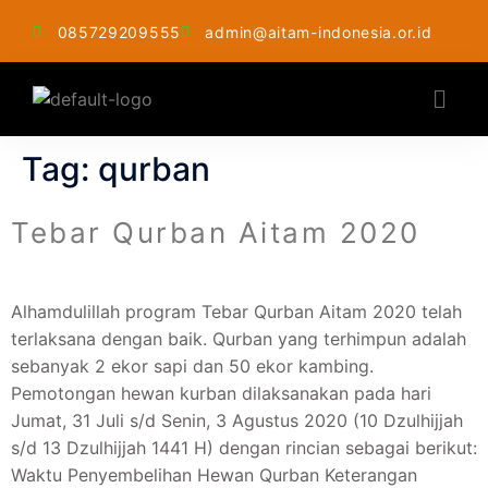
085729209555
admin@aitam-indonesia.or.id
Tag:
qurban
Tebar Qurban Aitam 2020
Alhamdulillah program Tebar Qurban Aitam 2020 telah
terlaksana dengan baik. Qurban yang terhimpun adalah
sebanyak 2 ekor sapi dan 50 ekor kambing.
Pemotongan hewan kurban dilaksanakan pada hari
Jumat, 31 Juli s/d Senin, 3 Agustus 2020 (10 Dzulhijjah
s/d 13 Dzulhijjah 1441 H) dengan rincian sebagai berikut:
Waktu Penyembelihan Hewan Qurban Keterangan