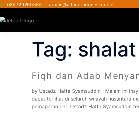
085729209555
admin@aitam-indonesia.or.id
Tag:
shala
Fiqh dan Adab Menya
by Ustadz Hatta Syamsuddin Malam ini insya 
dapat terlihat di seluruh wilayah nusantara 
pemaparan dari Ustadz Hatta Syamsuddin te