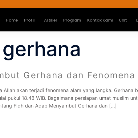
Home
Profil
Artikel
Program
Kontak Kami
Unit
t gerhana
mbut Gerhana dan Fenomena 
Allah akan terjadi fenomena alam yang langka. Gerhana bul
mulai pukul 18.48 WIB. Bagaimana persiapan umat muslim un
ntang FIqh dan Adab Menyambut Gerhana dan […]