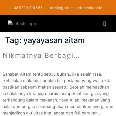
085729209555
admin@aitam-indonesia.or.id
Tag:
yayayasan aitam
Nikmatnya Berbagi…
Sahabat Aitam tentu setuju bukan.. jika selain rasa,
‘kehalalan makanan’ adalah hal pertama yang wajib kita
pastikan sebelum makan sesuatu. Setelah memastikan
kehalalannya kita juga harus memperhatikan gizi yang
terkandung dalam makanan. nsya Allah, makanan yang
halal dan bergizi seimbang akan memberikan energi dan
menjadikan aktivitas kita lancar dan full barokah…