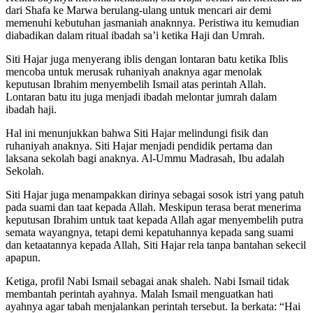
dari Shafa ke Marwa berulang-ulang untuk mencari air demi
memenuhi kebutuhan jasmaniah anaknnya. Peristiwa itu kemudian
diabadikan dalam ritual ibadah sa’i ketika Haji dan Umrah.
Siti Hajar juga menyerang iblis dengan lontaran batu ketika Iblis
mencoba untuk merusak ruhaniyah anaknya agar menolak
keputusan Ibrahim menyembelih Ismail atas perintah Allah.
Lontaran batu itu juga menjadi ibadah melontar jumrah dalam
ibadah haji.
Hal ini menunjukkan bahwa Siti Hajar melindungi fisik dan
ruhaniyah anaknya. Siti Hajar menjadi pendidik pertama dan
laksana sekolah bagi anaknya. Al-Ummu Madrasah, Ibu adalah
Sekolah.
Siti Hajar juga menampakkan dirinya sebagai sosok istri yang patuh
pada suami dan taat kepada Allah. Meskipun terasa berat menerima
keputusan Ibrahim untuk taat kepada Allah agar menyembelih putra
semata wayangnya, tetapi demi kepatuhannya kepada sang suami
dan ketaatannya kepada Allah, Siti Hajar rela tanpa bantahan sekecil
apapun.
Ketiga, profil Nabi Ismail sebagai anak shaleh. Nabi Ismail tidak
membantah perintah ayahnya. Malah Ismail menguatkan hati
ayahnya agar tabah menjalankan perintah tersebut. Ia berkata: “Hai