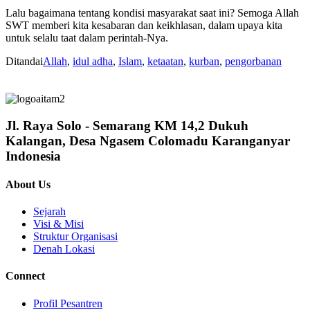
Lalu bagaimana tentang kondisi masyarakat saat ini? Semoga Allah
SWT memberi kita kesabaran dan keikhlasan, dalam upaya kita
untuk selalu taat dalam perintah-Nya.
Ditandai
Allah
,
idul adha
,
Islam
,
ketaatan
,
kurban
,
pengorbanan
Jl. Raya Solo - Semarang KM 14,2 Dukuh
Kalangan, Desa Ngasem Colomadu Karanganyar
Indonesia
About Us
Sejarah
Visi & Misi
Struktur Organisasi
Denah Lokasi
Connect
Profil Pesantren