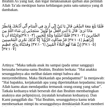
Ibrahim As yang taat, dan tegar melaksanakan qurban atas perintah
Allah Ta’ala meskipun harus kehilangan putra satu-satunya yang di
dambakan.
فَلَمَّا بَلَغَ مَعَهُ السَّعْيَ قَالَ يَا بُنَيَّ إِنِّي أَرَىٰ فِي الْمَنَامِ أَنِّي أَذْبَحُكَ فَانظُرْ
مَاذَا تَرَىٰ ۚ قَالَ يَا أَبَتِ افْعَلْ مَا تُؤْمَرُ ۖ سَتَجِدُنِي إِن شَاءَ اللَّهُ مِنَ
الصَّابِرِينَ [٣٧:١٠٢] فَلَمَّا أَسْلَمَا وَتَلَّهُ لِلْجَبِينِ [٣٧:١٠٣]وَنَادَيْنَاهُ أَن يَا
إِبْرَاهِيمُ [٣٧:١٠٤] قَدْ صَدَّقْتَ الرُّؤْيَا ۚ إِنَّا كَذَٰلِكَ نَجْزِي الْمُحْسِنِينَ
[٣٧:١٠٥] إِنَّ هَٰذَا لَهُوَ الْبَلَاءُ الْمُبِينُ [٣٧:١٠٦] وَفَدَيْنَاهُ بِذِبْحٍ عَظِيمٍ
[٣٧:١٠٧]
Artinya: “Maka tatkala anak itu sampai (pada umur sanggup)
berusaha bersama-sama Ibrahim, Ibrahim berkata: “Hai anakku
sesungguhnya aku melihat dalam mimpi bahwa aku
menyembelihmu. Maka fikirkanlah apa pendapatmu!” Ia menjawab:
“Hai bapakku, kerjakanlah apa yang diperintahkan kepadamu; insya
Allah kamu akan mendapatiku termasuk orang-orang yang sabar”.
Tatkala keduanya telah berserah diri dan Ibrahim membaringkan
anaknya atas pelipis(nya), (nyatalah kesabaran keduanya). Dan
Kami panggillah dia: “Hai Ibrahim, sesungguhnya kamu telah
membenarkan mimpi itu sesungguhnya demikianlah Kami memberi