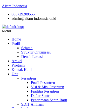
Aitam Indonesia
085729209555
admin@aitam-indonesia.or.id
Menu
Home
Profil
Sejarah
Struktur Organisasi
Denah Lokasi
Artikel
Program
Kontak Kami
Unit
Pesantren
Profil Pesantren
Visi & Misi Pesantren
Fasilitas Pesantren
Daftar Santri
Penerimaan Santri Baru
SDIT Al Ihsan