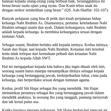
balasan kepada orang-orang yang berbuat baik. Sesungguhnya ini
benar-benar suatu ujian yang nyata. Dan Kami tebus anak itu
dengan seekor sembelihan yang besar.” (QS. Ash-Shaffat: 102-107).
Banyak pelajaran yang bisa di petik dari kisah perjalanan hidup
keluarga Nabi Ibrahim As. Diantaranya, pertama: keteladanan Nabi
Ibrahim sebagai suami dan ayah. Dalam keluarganya, nabi Ibrahim
adalah kepada keluarga. Ia membina keluarganya sesuai dengan
tuntutan Allah.
Sebagai suami, Ibrahim berlaku adil kepada istrinya. Kedua istrinya,
Sarah dan Hajar, taat kepada Nabi Ibrahim. Ketaatan istri tersebut
tentu tidak terlepas dari kemuliaan pribadi dan ketaatan Nabi
Ibrahim As kepada Allah SWT.
Hal ini mengajarkan kepada kita bahwa jika ingin ditaati oleh istri,
seorang suami harus mampu menampilkan dirinya sebagai kepala
keluarga yang bertanggung jawab, berkepribadian luhur, cinta pada
keluarga, dan berperilaku sesuai dengan tuntutan agama.
Kedua, profil Siti Hajar sebagai ibu yang mendidik. Siti Hajar
memainkan perannya sebagai ibu yang bertanggung jawab dalam
mendidik anaknya. Ia seorang ibu yang tangguh, pantang menyerah
dan tak kenal putus asa.
Ketika bayinya meronta kehausan, Siti Hajar berlari-lari mencari air