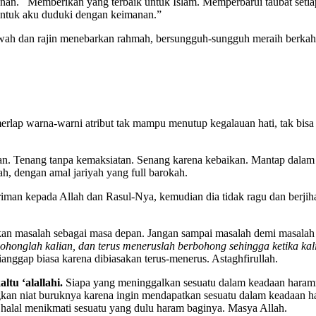
adanan. Memberikan yang terbaik untuk Islam. Memperbarui taubat set
untuk aku duduki dengan keimanan.”
kwah dan rajin menebarkan rahmah, bersungguh-sungguh meraih berkah
rlap warna-warni atribut tak mampu menutup kegalauan hati, tak bisa
guan. Tenang tanpa kemaksiatan. Senang karena kebaikan. Mantap dalam 
, dengan amal jariyah yang full barokah.
an kepada Allah dan Rasul-Nya, kemudian dia tidak ragu dan berjihad
an masalah sebagai masa depan. Jangan sampai masalah demi masalah t
honglah kalian, dan terus meneruslah berbohong sehingga ketika kali
ianggap biasa karena dibiasakan terus-menerus. Astaghfirullah.
altu ‘alallahi.
Siapa yang meninggalkan sesuatu dalam keadaan haramn
n niat buruknya karena ingin mendapatkan sesuatu dalam keadaan hal
 halal menikmati sesuatu yang dulu haram baginya. Masya Allah.