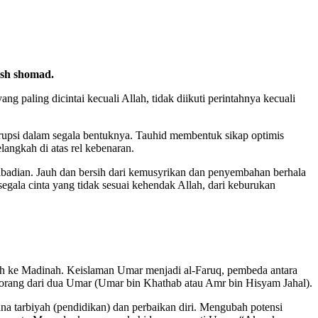
sh shomad.
g paling dicintai kecuali Allah, tidak diikuti perintahnya kecuali
orupsi dalam segala bentuknya. Tauhid membentuk sikap optimis
angkah di atas rel kebenaran.
ibadian. Jauh dan bersih dari kemusyrikan dan penyembahan berhala
segala cinta yang tidak sesuai kehendak Allah, dari keburukan
kkah ke Madinah. Keislaman Umar menjadi al-Faruq, pembeda antara
eorang dari dua Umar (Umar bin Khathab atau Amr bin Hisyam Jahal).
rana tarbiyah (pendidikan) dan perbaikan diri. Mengubah potensi