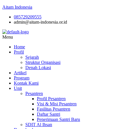
Aitam Indonesia
085729209555
admin@aitam-indonesia.or.id
Menu
Home
Profil
Sejarah
Struktur Organisasi
Denah Lokasi
Artikel
Program
Kontak Kami
Unit
Pesantren
Profil Pesantren
Visi & Misi Pesantren
Fasilitas Pesantren
Daftar Santri
Penerimaan Santri Baru
SDIT Al Ihsan