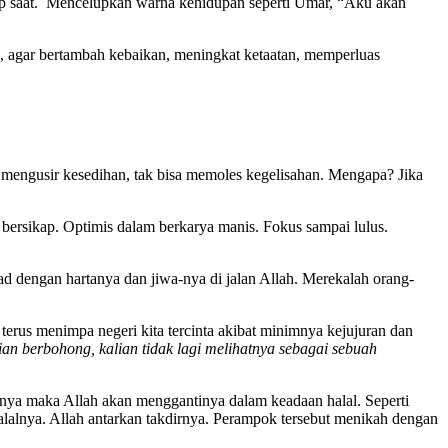
iap saat. Mencelupkan warna kehidupan seperti Umar, “Aku akan
, agar bertambah kebaikan, meningkat ketaatan, memperluas
 mengusir kesedihan, tak bisa memoles kegelisahan. Mengapa? Jika
bersikap. Optimis dalam berkarya manis. Fokus sampai lulus.
 dengan hartanya dan jiwa-nya di jalan Allah. Merekalah orang-
erus menimpa negeri kita tercinta akibat minimnya kejujuran dan
an berbohong, kalian tidak lagi melihatnya sebagai sebuah
ya maka Allah akan menggantinya dalam keadaan halal. Seperti
alnya. Allah antarkan takdirnya. Perampok tersebut menikah dengan