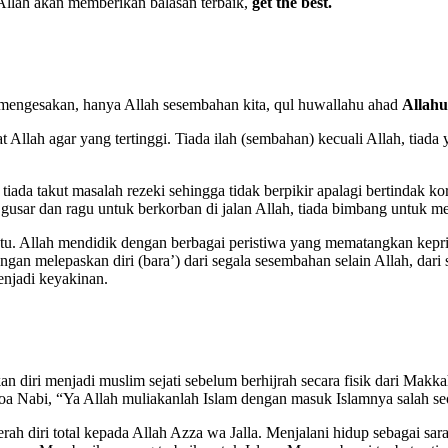
Allah akan memberikan balasan terbaik,
get the best.
 mengesakan, hanya Allah sesembahan kita, qul huwallahu ahad
Allahu
ah agar yang tertinggi. Tiada ilah (sembahan) kecuali Allah, tiada yan
iada takut masalah rezeki sehingga tidak berpikir apalagi bertindak k
usar dan ragu untuk berkorban di jalan Allah, tiada bimbang untuk mel
atu. Allah mendidik dengan berbagai peristiwa yang mematangkan kepr
ngan melepaskan diri (bara’) dari segala sesembahan selain Allah, dari 
enjadi keyakinan.
kan diri menjadi muslim sejati sebelum berhijrah secara fisik dari Ma
doa Nabi, “Ya Allah muliakanlah Islam dengan masuk Islamnya salah s
erah diri total kepada Allah Azza wa Jalla. Menjalani hidup sebagai sa