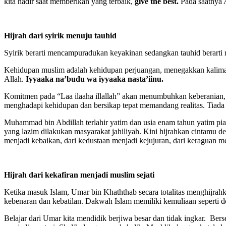
kita hadir saat memberikan yang terbaik,
give the best.
Pada saatnya 
Hijrah d
ari syirik menuju tauhid
Syirik berarti mencampuradukan keyakinan sedangkan tauhid berarti
Kehidupan muslim adalah kehidupan perjuangan, menegakkan kalimat All
Allah.
Iyyaaka na’budu wa iyyaaka nasta’iinu.
Komitmen pada “Laa ilaaha illallah” akan menumbuhkan keberanian, t
menghadapi kehidupan dan bersikap tepat memandang realitas. Tiada g
Muhammad bin Abdillah terlahir yatim dan usia enam tahun yatim pi
yang lazim dilakukan masyarakat jahiliyah. Kini hijrahkan cintamu de
menjadi kebaikan, dari kedustaan menjadi kejujuran, dari keraguan m
H
ijrah dari kekafiran menjadi muslim sejati
Ketika masuk Islam, Umar bin Khaththab secara totalitas menghijrah
kebenaran dan kebatilan. Dakwah Islam memiliki kemuliaan seperti 
Belajar dari Umar kita mendidik berjiwa besar dan tidak ingkar. Bers