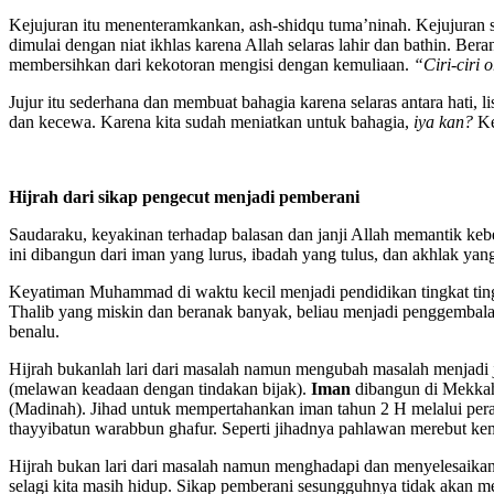
Kejujuran itu menenteramkankan, ash-shidqu tuma’ninah. Kejujuran seja
dimulai dengan niat ikhlas karena Allah selaras lahir dan bathin. Ber
membersihkan dari kekotoran mengisi dengan kemuliaan.
“Ciri-ciri 
Jujur itu sederhana dan membuat bahagia karena selaras antara hati, 
dan kecewa. Karena kita sudah meniatkan untuk bahagia,
iya kan?
Ke
Hijrah dari sikap p
engecut menjadi pemberani
Saudaraku, keyakinan terhadap balasan dan janji Allah memantik ke
ini dibangun dari iman yang lurus, ibadah yang tulus, dan akhlak yan
Keyatiman Muhammad di waktu kecil menjadi pendidikan tingkat tingg
Thalib yang miskin dan beranak banyak, beliau menjadi penggembala
benalu.
Hijrah bukanlah lari dari masalah namun mengubah masalah menjadi j
(melawan keadaan dengan tindakan bijak).
Iman
dibangun di Mekkah 
(Madinah). Jihad untuk mempertahankan iman tahun 2 H melalui peran
thayyibatun warabbun ghafur. Seperti jihadnya pahlawan merebut k
Hijrah bukan lari dari masalah namun menghadapi dan menyelesaikan
selagi kita masih hidup. Sikap pemberani sesungguhnya tidak akan me