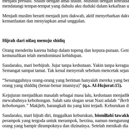
menjadi prestasi. Shalih dengan amal shalih. Mushlih dengan ketel
mendatangi tempat-tempat yang dahulu aku duduki dalam kekafiran 
Menjadi muslim berarti menjadi juru dakwah, aktif menyebarkan da
kemanfaatan dan menyiapkan amal unggulan.
H
ijrah dari nifaq menuju shidiq
Orang menderita karena hidup dalam topeng dan kepura-puraan. Geme
kemunafikan telah mendominasi kehidupan.
Saudaraku, mari berhijrah. Jujur tanpa kedustaan. Yakin tanpa kera
Semangat sampai tamat. Tak kenal menyerah sebelum mencetak sejarah
“Sesungguhnya orang-orang yang beriman hanyalah mereka yang berim
orang yang shiddiq (benar-benar imannya)”
(q.s. Al-Hujurat:15).
Kejujuran menjadikan masalah sebagai masa lalu, kedustaan menjadik
mewabahnya kebohongan. Salah satu slogan sesat Nazi adalah
“Berbo
kebohongan.”
Makjleb, barangkali itu yang kini terjadi. Keburukan d
Saudaraku, mari hijrah diri, tinggalkan keburukan,
bismillahi tawakk
perampok yang tergoda untuk merampok, berzina, namun mengurungka
orang yang hampir dirampoknya dan dizinainya. Setelah menikah dia