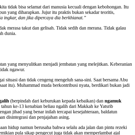
 kita tidak bisa selamat dari manusia kecuali dengan kebohongan. Itu
n yang diharapkan. Jujur itu praktis bukan sekadar teoritis,
ia ingkar, dan jika dipercaya dia berkhianat.”
idak merasa takut dan gelisah. Tidak sedih dan merana. Tidak galau
uh dunia.
tan yang menyulitkan menjadi jembatan yang melejitkan. Keberanian
tidak ngawur.
i situasi dan tidak cengeng mengeluh sana-sini. Saat bersama Abu
at itu). Muhammad muda berkontribusi nyata, berdikari bukan jadi
galih
(berpindah dari keburukan kepada kebaikan) dan
ngamuk
ahun ke-13 kenabian beliau ngalih dari Makkah ke Yatsrib
an jihad yang benar inilah tercapai kesejahteraan, baldatun
 disintegrasi dan penjajahan asing.
an hidup namun berusaha bahwa selalu ada jalan dan pintu rezeki
emikian pula sikap pengecut juga tidak akan memperlambat ajal