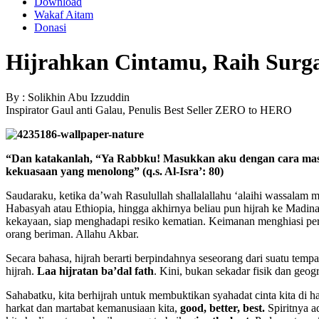
Download
Wakaf Aitam
Donasi
Hijrahkan Cintamu, Raih Sur
By : Solikhin Abu Izzuddin
Inspirator Gaul anti Galau, Penulis Best Seller ZERO to HERO
“Dan katakanlah, “Ya Rabbku! Masukkan aku dengan cara masuk
kekuasaan yang menolong”
(q.s. Al-Isra’: 80)
Saudaraku, ketika da’wah Rasulullah shallalallahu ‘alaihi wassalam 
Habasyah atau Ethiopia, hingga akhirnya beliau pun hijrah ke Madi
kekayaan, siap menghadapi resiko kematian. Keimanan menghiasi per
orang beriman. Allahu Akbar.
Secara bahasa, hijrah berarti berpindahnya seseorang dari suatu tempa
hijrah.
Laa hijratan ba’dal fath
. Kini, bukan sekadar fisik dan geo
Sahabatku, kita berhijrah untuk membuktikan syahadat cinta kita d
harkat dan martabat kemanusiaan kita,
good, better, best.
Spiritnya a