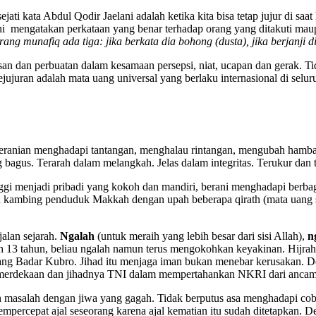
ti kata Abdul Qodir Jaelani adalah ketika kita bisa tetap jujur di saat
ani mengatakan perkataan yang benar terhadap orang yang ditakuti maupu
orang munafiq ada tiga: jika berkata dia bohong (dusta), jika berjanji d
lisan dan perbuatan dalam kesamaan persepsi, niat, ucapan dan gerak. T
jujuran adalah mata uang universal yang berlaku internasional di selur
beranian menghadapi tantangan, menghalau rintangan, mengubah hamba
g bagus. Terarah dalam melangkah. Jelas dalam integritas. Terukur dan 
i menjadi pribadi yang kokoh dan mandiri, berani menghadapi berbaga
 kambing penduduk Makkah dengan upah beberapa qirath (mata uang sa
alan sejarah.
Ngalah
(untuk meraih yang lebih besar dari sisi Allah),
n
13 tahun, beliau ngalah namun terus mengokohkan keyakinan. Hijrah t
g Badar Kubro. Jihad itu menjaga iman bukan menebar kerusakan. Deng
emerdekaan dan jihadnya TNI dalam mempertahankan NKRI dari ancaman
 masalah dengan jiwa yang gagah. Tidak berputus asa menghadapi coba
mpercepat ajal seseorang karena ajal kematian itu sudah ditetapkan. D