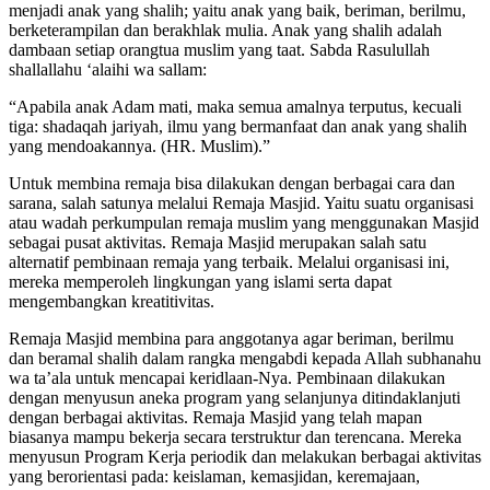
menjadi anak yang shalih; yaitu anak yang baik, beriman, berilmu,
berketerampilan dan berakhlak mulia. Anak yang shalih adalah
dambaan setiap orangtua muslim yang taat. Sabda Rasulullah
shallallahu ‘alaihi wa sallam:
“Apabila anak Adam mati, maka semua amalnya terputus, kecuali
tiga: shadaqah jariyah, ilmu yang bermanfaat dan anak yang shalih
yang mendoakannya. (HR. Muslim).”
Untuk membina remaja bisa dilakukan dengan berbagai cara dan
sarana, salah satunya melalui Remaja Masjid. Yaitu suatu organisasi
atau wadah perkumpulan remaja muslim yang menggunakan Masjid
sebagai pusat aktivitas. Remaja Masjid merupakan salah satu
alternatif pembinaan remaja yang terbaik. Melalui organisasi ini,
mereka memperoleh lingkungan yang islami serta dapat
mengembangkan kreatitivitas.
Remaja Masjid membina para anggotanya agar beriman, berilmu
dan beramal shalih dalam rangka mengabdi kepada Allah subhanahu
wa ta’ala untuk mencapai keridlaan-Nya. Pembinaan dilakukan
dengan menyusun aneka program yang selanjunya ditindaklanjuti
dengan berbagai aktivitas. Remaja Masjid yang telah mapan
biasanya mampu bekerja secara terstruktur dan terencana. Mereka
menyusun Program Kerja periodik dan melakukan berbagai aktivitas
yang berorientasi pada: keislaman, kemasjidan, keremajaan,