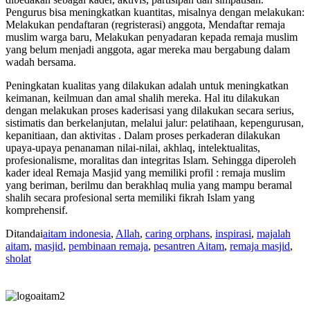
Pengurus bisa meningkatkan kuantitas, misalnya dengan melakukan:
Melakukan pendaftaran (regristerasi) anggota, Mendaftar remaja
muslim warga baru, Melakukan penyadaran kepada remaja muslim
yang belum menjadi anggota, agar mereka mau bergabung dalam
wadah bersama.
Peningkatan kualitas yang dilakukan adalah untuk meningkatkan
keimanan, keilmuan dan amal shalih mereka. Hal itu dilakukan
dengan melakukan proses kaderisasi yang dilakukan secara serius,
sistimatis dan berkelanjutan, melalui jalur: pelatihaan, kepengurusan,
kepanitiaan, dan aktivitas . Dalam proses perkaderan dilakukan
upaya-upaya penanaman nilai-nilai, akhlaq, intelektualitas,
profesionalisme, moralitas dan integritas Islam. Sehingga diperoleh
kader ideal Remaja Masjid yang memiliki profil : remaja muslim
yang beriman, berilmu dan berakhlaq mulia yang mampu beramal
shalih secara profesional serta memiliki fikrah Islam yang
komprehensif.
Ditandai
aitam indonesia
,
Allah
,
caring orphans
,
inspirasi
,
majalah
aitam
,
masjid
,
pembinaan remaja
,
pesantren Aitam
,
remaja masjid
,
sholat