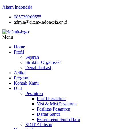
Aitam Indonesia
085729209555
admin@aitam-indonesia.or.id
Menu
Home
Profil
Sejarah
Struktur Organisasi
Denah Lokasi
Artikel
Program
Kontak Kami
Unit
Pesantren
Profil Pesantren
Visi & Misi Pesantren
Fasilitas Pesantren
Daftar Santri
Penerimaan Santri Baru
SDIT Al Ihsan