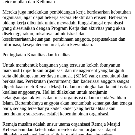
keterampilan dan Keilmuan.
Mereka juga melakukan pembidangan kerja berdasarkan kebutuhan
organisasi, agar dapat bekerja secara efektif dan efisien. Beberapa
bidang kerja dibentuk untuk mewadahi fungsi-fungsi organisasi
yang disesuaikan dengan Program Kerja dan aktivitas yang akan
diselenggarakan, misalnya: administrasi dan
kesekretariatan,keuangan, pembinaan anggota, perpustakaan dan
informasi, kesejahteraan umat, atau kewanitaan.
Peningkatan Kuantitas dan Kualitas
Untuk membentuk bangunan yang tersusun kokoh (bunyanun
marshush) diperlukan organisasi dan management yang tangguh
serta didukung sumber daya manusia (SDM) yang mencukupi dan
berkualitas. Perekrutan (recruitment) dan kaderisasi anggota sangat
diperlukaan oleh Remaja Masjid dalam meningkatkan kuantitas dan
kualitas anggotanya. Hal ini dilakukan untuk menjamin
kelangsungan aktivitas dan misi organisasi dalam menda’wahkan
Islam. Bertambahnya anggota akan menambah semangat dan tenaga
baru, sedang tersedianya kader-kader yang berkualitas akan
mendukung suksesnya estafet kepemimpinan organisasi.
Remaja muslim adalah unsur utama organisasi Remaja Masjid
Keberadaan dan keterlibatan mereka dalam organisasi dapat
dibedakan sebagai kader, aktivis, partisipan dan simpatisan.