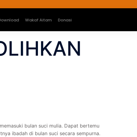
Download
Wakaf Aitam
Donasi
HOLIHKAN
n memasuki bulan suci mulia. Dapat bertemu
tnya ibadah di bulan suci secara sempurna.