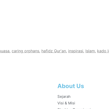
puasa
,
caring orphans
,
hafidz Qur'an
,
inspirasi
,
Islam
,
kado 
About Us
Sejarah
Visi & Misi