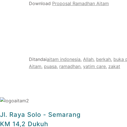
Download
Proposal Ramadhan Aitam
Ditandai
aitam indonesia
,
Allah
,
berkah
,
buka 
Aitam
,
puasa
,
ramadhan
,
yatim care
,
zakat
Jl. Raya Solo - Semarang
KM 14,2 Dukuh