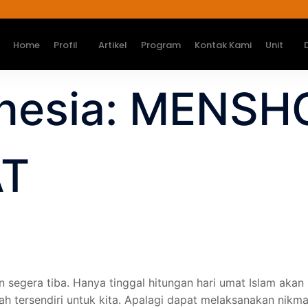
Home
Profil
Artikel
Program
Kontak Kami
Unit
onesia: MENS
AT
n segera tiba. Hanya tinggal hitungan hari umat Islam aka
 tersendiri untuk kita. Apalagi dapat melaksanakan nikma