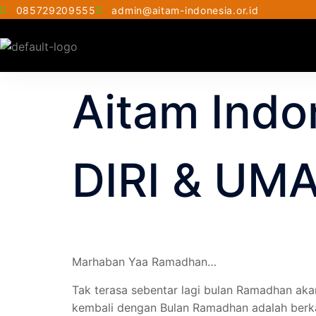
085729209555
admin@aitam-indonesia.or.id
Aitam Ind
DIRI & UM
Marhaban Yaa Ramadhan…
Tak terasa sebentar lagi bulan Ramadhan aka
kembali dengan Bulan Ramadhan adalah berkah