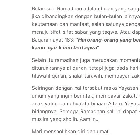
Bulan suci Ramadhan adalah bulan yang sangat
jika dibandingkan dengan bulan-bulan lainny
keutamaan dan manfaat, salah satunya dengan
menuju sifat-sifat sabar yang taqwa. Atau d
Baqarah ayat 183;
“Hai orang-orang yang be
kamu agar kamu bertaqwa”
Selain itu ramadhan juga merupakan momentum
diturunkannya al qur’an, tetapi juga pada ha
tilawatil qur’an, shalat tarawih, membayar za
Seiringan dengan hal tersebut maka Yayasan
umum yang ingin berinfak, membayar zakat, 
anak yatim dan dhua’afa binaan Aitam. Yaya
bidangnya. Semoga Ramadhan kali ini dapat k
muslim yang sholih. Aamiin…
Mari mensholihkan diri dan umat…