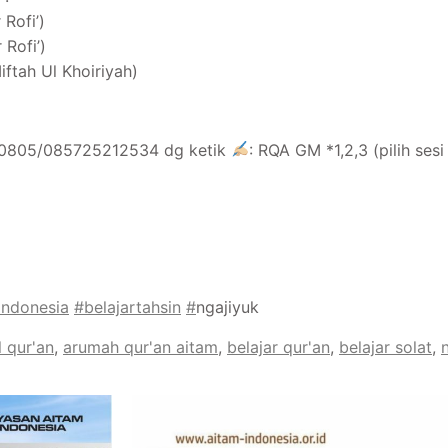
 Rofi’)
 Rofi’)
iftah Ul Khoiriyah)
80805/085725212534 dg ketik
: RQA GM *1,2,3 (pilih sesi
indonesia
#belajartahsin
#
ngajiyuk
l qur'an
,
arumah qur'an aitam
,
belajar qur'an
,
belajar solat
,