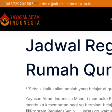
085729209555
admin@aitam-indonesia.or.id
Jadwal Reg
Rumah Qur
*”Sebaik-baik kalian adalah yang belajar al q
Yayasan Aitam Indonesia Mandiri membuka Rum
membuka kesempatan bagi yg berminat belaj
Program Reguler (Senin – Jum’at) dg waktu