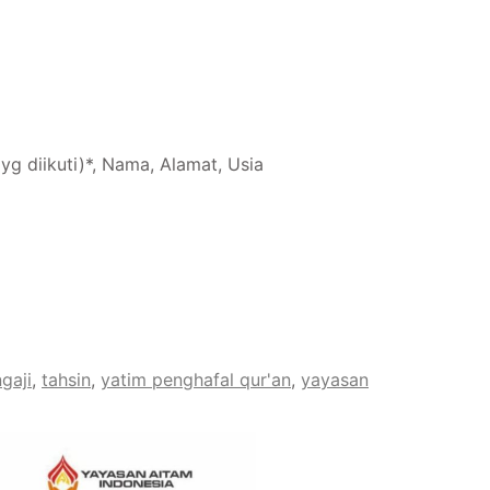
 yg diikuti)*, Nama, Alamat, Usia
ngaji
,
tahsin
,
yatim penghafal qur'an
,
yayasan