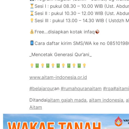
Sesi I : pukul 08.30 – 10.00 WIB (Ust. Abdur
Sesi II : pukul 10.30 – 12.00 WIB (Ust. Abdur
Sesi III : pukul 13.00 – 14.30 WIB ( Ustdzh M
Free…disiapkan kotak infaq
Cara daftar kirim SMS/WA ke no 0851019
_Mencetak Generasi Qur’ani_
www.aitam-indonesia.or.id
#belajarqur
an
#rumahquranaitam
#rqa
#aitam
Ditandai
aitam gajah mada
,
aitam indonesia
,
a
Aitam