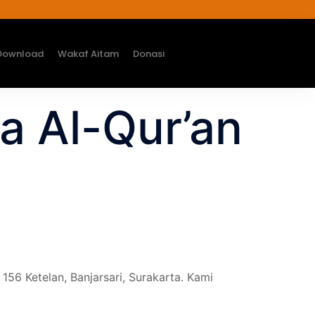
Download
Wakaf Aitam
Donasi
a Al-Qur’an
56 Ketelan, Banjarsari, Surakarta. Kami