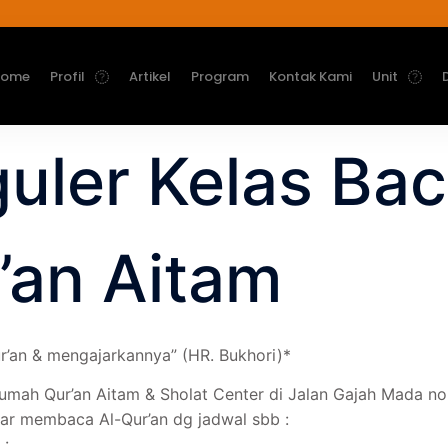
Home
Profil
Artikel
Program
Kontak Kami
Unit
uler Kelas Bac
’an Aitam
ur’an & mengajarkannya” (HR. Bukhori)*
ah Qur’an Aitam & Sholat Center di Jalan Gajah Mada no 1
ar membaca Al-Qur’an dg jadwal sbb :
 :