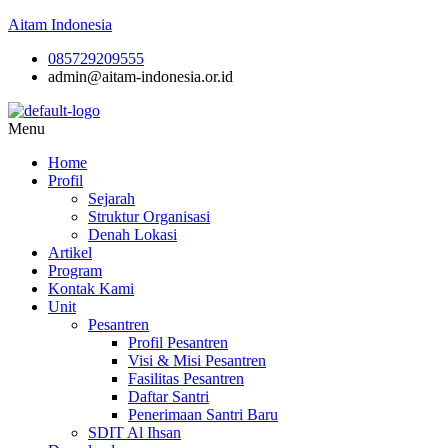
Aitam Indonesia
085729209555
admin@aitam-indonesia.or.id
Menu
Home
Profil
Sejarah
Struktur Organisasi
Denah Lokasi
Artikel
Program
Kontak Kami
Unit
Pesantren
Profil Pesantren
Visi & Misi Pesantren
Fasilitas Pesantren
Daftar Santri
Penerimaan Santri Baru
SDIT Al Ihsan