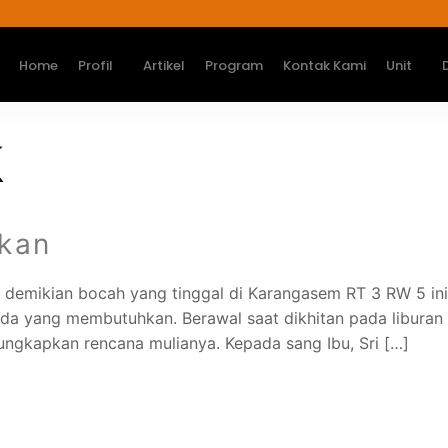
Home
Profil
Artikel
Program
Kontak Kami
Unit
k
ikan
emikian bocah yang tinggal di Karangasem RT 3 RW 5 ini
da yang membutuhkan. Berawal saat dikhitan pada liburan
ngkapkan rencana mulianya. Kepada sang Ibu, Sri […]