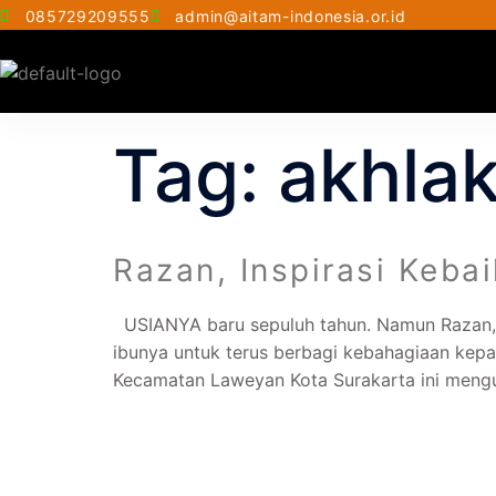
085729209555
admin@aitam-indonesia.or.id
Tag:
akhla
Razan, Inspirasi Keba
USIANYA baru sepuluh tahun. Namun Razan, d
ibunya untuk terus berbagi kebahagiaan kepa
Kecamatan Laweyan Kota Surakarta ini mengu