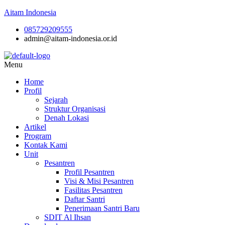
Aitam Indonesia
085729209555
admin@aitam-indonesia.or.id
Menu
Home
Profil
Sejarah
Struktur Organisasi
Denah Lokasi
Artikel
Program
Kontak Kami
Unit
Pesantren
Profil Pesantren
Visi & Misi Pesantren
Fasilitas Pesantren
Daftar Santri
Penerimaan Santri Baru
SDIT Al Ihsan