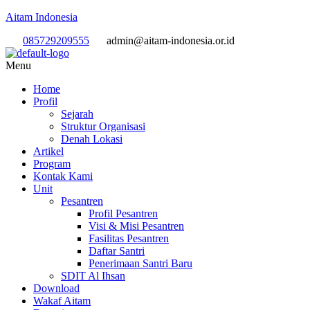
Aitam Indonesia
085729209555
admin@aitam-indonesia.or.id
Menu
Home
Profil
Sejarah
Struktur Organisasi
Denah Lokasi
Artikel
Program
Kontak Kami
Unit
Pesantren
Profil Pesantren
Visi & Misi Pesantren
Fasilitas Pesantren
Daftar Santri
Penerimaan Santri Baru
SDIT Al Ihsan
Download
Wakaf Aitam