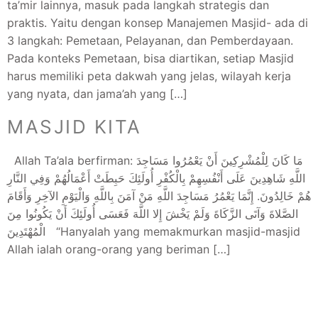
ta’mir lainnya, masuk pada langkah strategis dan
praktis. Yaitu dengan konsep Manajemen Masjid- ada di
3 langkah: Pemetaan, Pelayanan, dan Pemberdayaan.
Pada konteks Pemetaan, bisa diartikan, setiap Masjid
harus memiliki peta dakwah yang jelas, wilayah kerja
yang nyata, dan jama’ah yang […]
MASJID KITA
Allah Ta’ala berfirman: مَا كَانَ لِلْمُشْرِكِينَ أَنْ يَعْمُرُوا مَسَاجِدَ
اللَّهِ شَاهِدِينَ عَلَى أَنْفُسِهِمْ بِالْكُفْرِ أُولَئِكَ حَبِطَتْ أَعْمَالُهُمْ وَفِي النَّارِ
هُمْ خَالِدُونَ. إِنَّمَا يَعْمُرُ مَسَاجِدَ اللَّهِ مَنْ آمَنَ بِاللَّهِ وَالْيَوْمِ الآخِرِ وَأَقَامَ
الصَّلاةَ وَآتَى الزَّكَاةَ وَلَمْ يَخْشَ إِلا اللَّهَ فَعَسَى أُولَئِكَ أَنْ يَكُونُوا مِنَ
الْمُهْتَدِينَ “Hanyalah yang memakmurkan masjid-masjid
Allah ialah orang-orang yang beriman […]